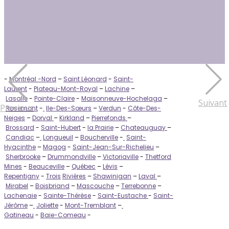
-
Montréal -Nord
–
Saint Léonard
-
Saint-
Laurent
-
Plateau-Mont-Royal
–
Lachine
–
Lasalle
-
Pointe-Claire
-
Maisonneuve-Hochelaga
–
Suivant
Previous
Rosemont
-
Ile-Des-Sœurs
–
Verdun
-
Côte-Des-
Neiges
–
Dorval
–
Kirkland
–
Pierrefonds
–
Brossard
-
Saint-Hubert
-
la Prairie
–
Chateauguay
–
Candiac
–
Longueuil
–
Boucherville
-
Saint-
Hyacinthe
–
Magog
-
Saint-Jean-Sur-Richelieu
–
Sherbrooke
–
Drummondville
–
Victoriaville
-
Thetford
Mines
-
Beauceville
–
Québec
–
Lévis
–
Repentigny
-
Trois
Rivières
–
Shawinigan
–
Laval
–
Mirabel
–
Boisbriand
–
Mascouche
–
Terrebonne
–
Lachenaie
-
Sainte-Thérèse
-
Saint-Eustache
-
Saint-
Jérôme
–
Joliette
-
Mont-Tremblant
–
Gatineau
-
Baie-Comeau
-