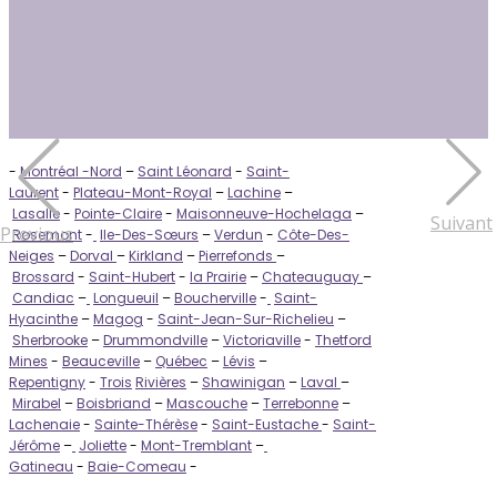
-
Montréal -Nord
–
Saint Léonard
-
Saint-
Laurent
-
Plateau-Mont-Royal
–
Lachine
–
Lasalle
-
Pointe-Claire
-
Maisonneuve-Hochelaga
–
Suivant
Previous
Rosemont
-
Ile-Des-Sœurs
–
Verdun
-
Côte-Des-
Neiges
–
Dorval
–
Kirkland
–
Pierrefonds
–
Brossard
-
Saint-Hubert
-
la Prairie
–
Chateauguay
–
Candiac
–
Longueuil
–
Boucherville
-
Saint-
Hyacinthe
–
Magog
-
Saint-Jean-Sur-Richelieu
–
Sherbrooke
–
Drummondville
–
Victoriaville
-
Thetford
Mines
-
Beauceville
–
Québec
–
Lévis
–
Repentigny
-
Trois
Rivières
–
Shawinigan
–
Laval
–
Mirabel
–
Boisbriand
–
Mascouche
–
Terrebonne
–
Lachenaie
-
Sainte-Thérèse
-
Saint-Eustache
-
Saint-
Jérôme
–
Joliette
-
Mont-Tremblant
–
Gatineau
-
Baie-Comeau
-