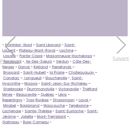
-
Montréal -Nord
–
Saint Léonard
-
Saint-
Laurent
-
Plateau-Mont-Royal
–
Lachine
–
Lasalle
-
Pointe-Claire
-
Maisonneuve-Hochelaga
–
Suivant
Previous
Rosemont
-
Ile-Des-Sœurs
–
Verdun
-
Côte-Des-
Neiges
–
Dorval
–
Kirkland
–
Pierrefonds
–
Brossard
-
Saint-Hubert
-
la Prairie
–
Chateauguay
–
Candiac
–
Longueuil
–
Boucherville
-
Saint-
Hyacinthe
–
Magog
-
Saint-Jean-Sur-Richelieu
–
Sherbrooke
–
Drummondville
–
Victoriaville
-
Thetford
Mines
-
Beauceville
–
Québec
–
Lévis
–
Repentigny
-
Trois
Rivières
–
Shawinigan
–
Laval
–
Mirabel
–
Boisbriand
–
Mascouche
–
Terrebonne
–
Lachenaie
-
Sainte-Thérèse
-
Saint-Eustache
-
Saint-
Jérôme
–
Joliette
-
Mont-Tremblant
–
Gatineau
-
Baie-Comeau
-