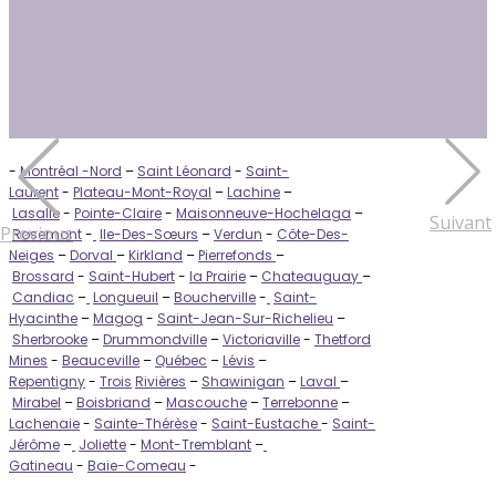
-
Montréal -Nord
–
Saint Léonard
-
Saint-
Laurent
-
Plateau-Mont-Royal
–
Lachine
–
Lasalle
-
Pointe-Claire
-
Maisonneuve-Hochelaga
–
Suivant
Previous
Rosemont
-
Ile-Des-Sœurs
–
Verdun
-
Côte-Des-
Neiges
–
Dorval
–
Kirkland
–
Pierrefonds
–
Brossard
-
Saint-Hubert
-
la Prairie
–
Chateauguay
–
Candiac
–
Longueuil
–
Boucherville
-
Saint-
Hyacinthe
–
Magog
-
Saint-Jean-Sur-Richelieu
–
Sherbrooke
–
Drummondville
–
Victoriaville
-
Thetford
Mines
-
Beauceville
–
Québec
–
Lévis
–
Repentigny
-
Trois
Rivières
–
Shawinigan
–
Laval
–
Mirabel
–
Boisbriand
–
Mascouche
–
Terrebonne
–
Lachenaie
-
Sainte-Thérèse
-
Saint-Eustache
-
Saint-
Jérôme
–
Joliette
-
Mont-Tremblant
–
Gatineau
-
Baie-Comeau
-