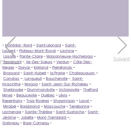
-
Montréal -Nord
–
Saint Léonard
-
Saint-
Laurent
-
Plateau-Mont-Royal
–
Lachine
–
Lasalle
-
Pointe-Claire
-
Maisonneuve-Hochelaga
–
Suivant
Previous
Rosemont
-
Ile-Des-Sœurs
–
Verdun
-
Côte-Des-
Neiges
–
Dorval
–
Kirkland
–
Pierrefonds
–
Brossard
-
Saint-Hubert
-
la Prairie
–
Chateauguay
–
Candiac
–
Longueuil
–
Boucherville
-
Saint-
Hyacinthe
–
Magog
-
Saint-Jean-Sur-Richelieu
–
Sherbrooke
–
Drummondville
–
Victoriaville
-
Thetford
Mines
-
Beauceville
–
Québec
–
Lévis
–
Repentigny
-
Trois
Rivières
–
Shawinigan
–
Laval
–
Mirabel
–
Boisbriand
–
Mascouche
–
Terrebonne
–
Lachenaie
-
Sainte-Thérèse
-
Saint-Eustache
-
Saint-
Jérôme
–
Joliette
-
Mont-Tremblant
–
Gatineau
-
Baie-Comeau
-